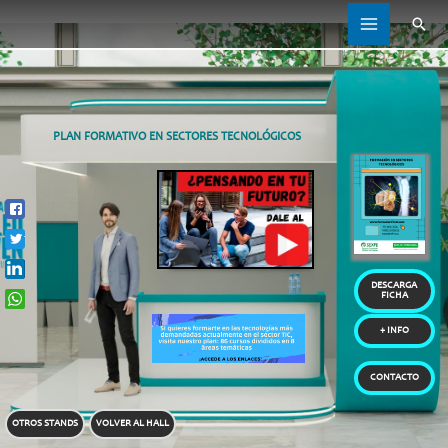
Busc
MAIN
MENU
PLAN FORMATIVO EN SECTORES TECNOLÓGICOS
Share
Tweet
Share
DESCARGA
Whatsapp
FICHA
+ INFO
CONTACTO
OTROS STANDS
VOLVER AL HALL